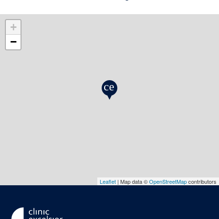
+
−
Leaflet
| Map data ©
OpenStreetMap
contributors